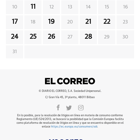
11
10
12
13
14
15
16
17
19
21
22
18
20
23
24
25
26
28
27
29
30
31
© DIARIO EL CORREO, S.A. Sociedad Unipersonal.
C/ Gran Vía 45, 3ª planta, 48011 Bilbao
En lo posible, para la resolución de litigios en línea en materia de consumo conforme
Reglamento (UE) 524/2013, se buscará la posibilidad que la Comisión Europea facilita
como plataforma de resolución de litigios en línea y que se encuentra disponible en el
enlace
https://ec.europa.eu/consumers/odr
.