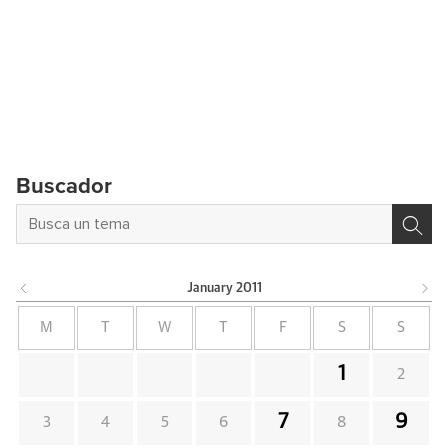
Buscador
January
2011
M
T
W
T
F
S
S
1
2
7
9
3
4
5
6
8