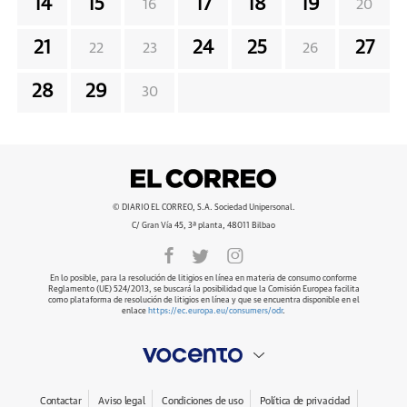
14
15
17
18
19
16
20
21
24
25
27
22
23
26
28
29
30
© DIARIO EL CORREO, S.A. Sociedad Unipersonal.
C/ Gran Vía 45, 3ª planta, 48011 Bilbao
En lo posible, para la resolución de litigios en línea en materia de consumo conforme
Reglamento (UE) 524/2013, se buscará la posibilidad que la Comisión Europea facilita
como plataforma de resolución de litigios en línea y que se encuentra disponible en el
enlace
https://ec.europa.eu/consumers/odr
.
Contactar
Aviso legal
Condiciones de uso
Política de privacidad