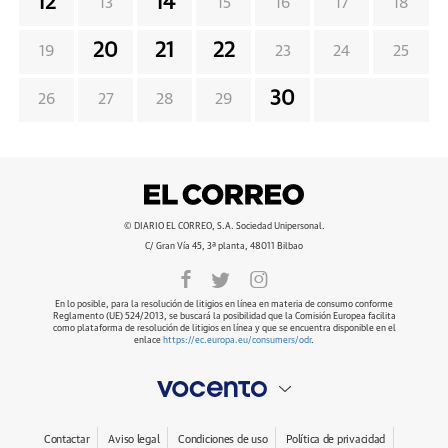
12
14
13
15
16
17
18
20
21
22
19
23
24
25
30
26
27
28
29
© DIARIO EL CORREO, S.A. Sociedad Unipersonal.
C/ Gran Vía 45, 3ª planta, 48011 Bilbao
En lo posible, para la resolución de litigios en línea en materia de consumo conforme
Reglamento (UE) 524/2013, se buscará la posibilidad que la Comisión Europea facilita
como plataforma de resolución de litigios en línea y que se encuentra disponible en el
enlace
https://ec.europa.eu/consumers/odr
.
Contactar
Aviso legal
Condiciones de uso
Política de privacidad