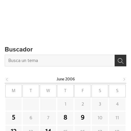
Buscador
June
2006
M
T
W
T
F
S
S
1
2
3
4
5
8
9
6
7
10
11