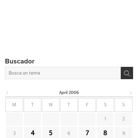
Buscador
April
2006
M
T
W
T
F
S
S
1
2
4
5
7
8
3
6
9