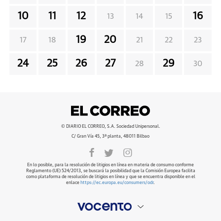
10
11
12
16
13
14
15
19
20
17
18
21
22
23
24
25
26
27
29
28
30
© DIARIO EL CORREO, S.A. Sociedad Unipersonal.
C/ Gran Vía 45, 3ª planta, 48011 Bilbao
En lo posible, para la resolución de litigios en línea en materia de consumo conforme
Reglamento (UE) 524/2013, se buscará la posibilidad que la Comisión Europea facilita
como plataforma de resolución de litigios en línea y que se encuentra disponible en el
enlace
https://ec.europa.eu/consumers/odr
.