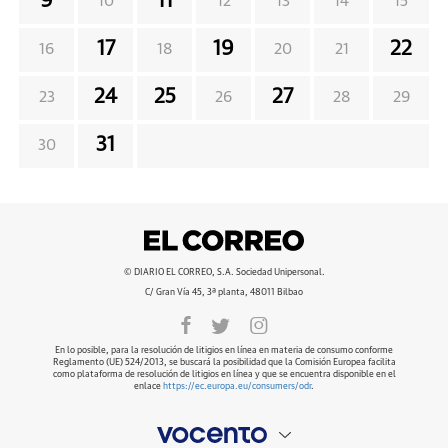
9
11
10
12
13
14
15
17
19
22
16
18
20
21
24
25
27
23
26
28
29
31
30
© DIARIO EL CORREO, S.A. Sociedad Unipersonal.
C/ Gran Vía 45, 3ª planta, 48011 Bilbao
En lo posible, para la resolución de litigios en línea en materia de consumo conforme
Reglamento (UE) 524/2013, se buscará la posibilidad que la Comisión Europea facilita
como plataforma de resolución de litigios en línea y que se encuentra disponible en el
enlace
https://ec.europa.eu/consumers/odr
.