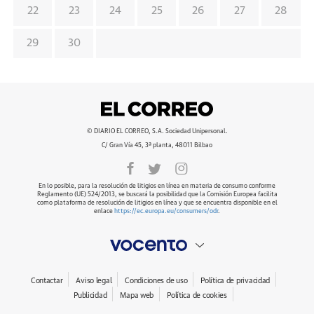
22
23
24
25
26
27
28
29
30
© DIARIO EL CORREO, S.A. Sociedad Unipersonal.
C/ Gran Vía 45, 3ª planta, 48011 Bilbao
En lo posible, para la resolución de litigios en línea en materia de consumo conforme
Reglamento (UE) 524/2013, se buscará la posibilidad que la Comisión Europea facilita
como plataforma de resolución de litigios en línea y que se encuentra disponible en el
enlace
https://ec.europa.eu/consumers/odr
.
Contactar
Aviso legal
Condiciones de uso
Política de privacidad
Publicidad
Mapa web
Política de cookies