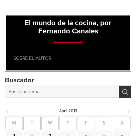
El mundo de la cocina, por
Fernando Canales
SOBRE EL AUTOR
Buscador
April
2013
M
T
W
T
F
S
S