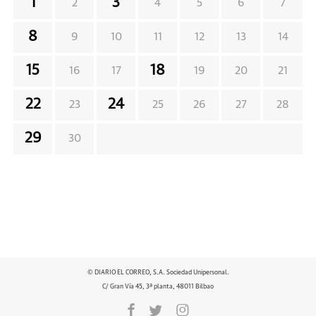
1
3
2
4
5
6
7
8
9
10
11
12
13
14
15
18
16
17
19
20
21
22
24
23
25
26
27
28
29
30
© DIARIO EL CORREO, S.A. Sociedad Unipersonal.
C/ Gran Vía 45, 3ª planta, 48011 Bilbao