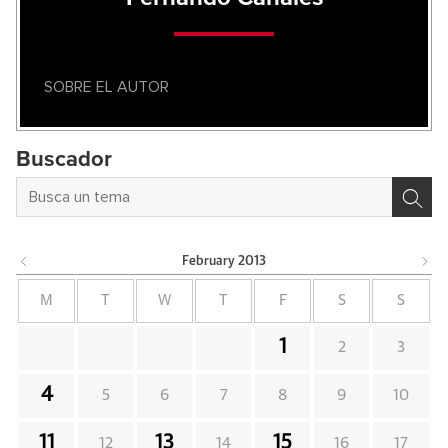
SOBRE EL AUTOR
Buscador
February
2013
M
T
W
T
F
S
S
1
2
3
4
5
6
7
8
9
10
11
13
15
12
14
16
17