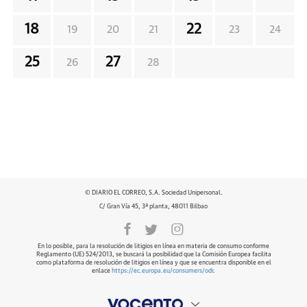
18
22
19
20
21
23
24
25
27
26
28
© DIARIO EL CORREO, S.A. Sociedad Unipersonal.
C/ Gran Vía 45, 3ª planta, 48011 Bilbao
En lo posible, para la resolución de litigios en línea en materia de consumo conforme
Reglamento (UE) 524/2013, se buscará la posibilidad que la Comisión Europea facilita
como plataforma de resolución de litigios en línea y que se encuentra disponible en el
enlace
https://ec.europa.eu/consumers/odr
.