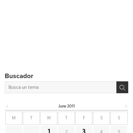
Buscador
June
2011
M
T
W
T
F
S
S
1
3
2
4
5