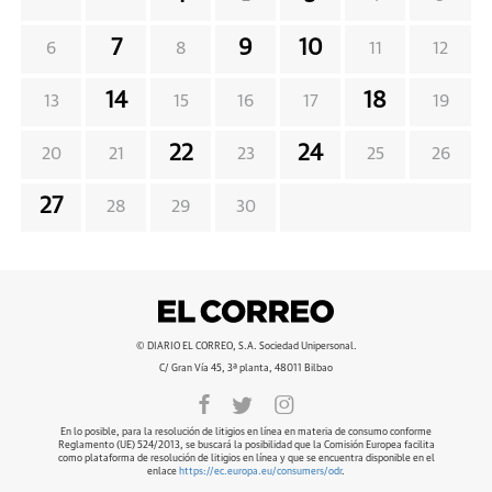
7
9
10
6
8
11
12
14
18
13
15
16
17
19
22
24
20
21
23
25
26
27
28
29
30
© DIARIO EL CORREO, S.A. Sociedad Unipersonal.
C/ Gran Vía 45, 3ª planta, 48011 Bilbao
En lo posible, para la resolución de litigios en línea en materia de consumo conforme
Reglamento (UE) 524/2013, se buscará la posibilidad que la Comisión Europea facilita
como plataforma de resolución de litigios en línea y que se encuentra disponible en el
enlace
https://ec.europa.eu/consumers/odr
.