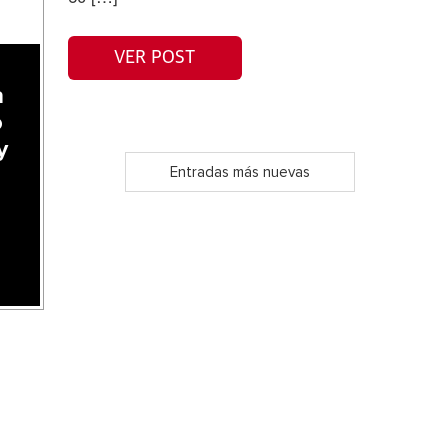
VER POST
a
o
y
Entradas más nuevas