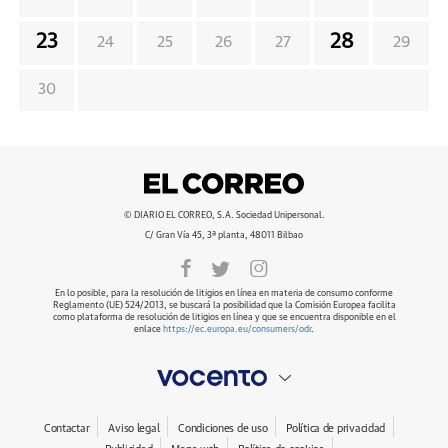
23
28
24
25
26
27
29
30
© DIARIO EL CORREO, S.A. Sociedad Unipersonal.
C/ Gran Vía 45, 3ª planta, 48011 Bilbao
En lo posible, para la resolución de litigios en línea en materia de consumo conforme
Reglamento (UE) 524/2013, se buscará la posibilidad que la Comisión Europea facilita
como plataforma de resolución de litigios en línea y que se encuentra disponible en el
enlace
https://ec.europa.eu/consumers/odr
.
Contactar
Aviso legal
Condiciones de uso
Política de privacidad