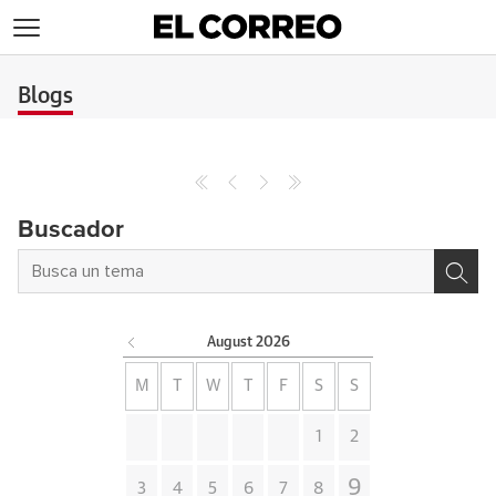
>
Blogs
Buscador
August
2026
M
T
W
T
F
S
S
1
2
9
3
4
5
6
7
8