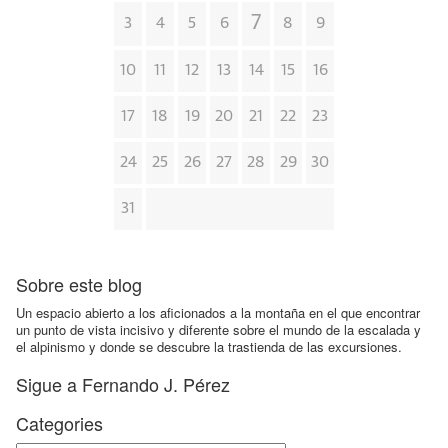
7
3
4
5
6
8
9
10
11
12
13
14
15
16
17
18
19
20
21
22
23
24
25
26
27
28
29
30
31
Sobre este blog
Un espacio abierto a los aficionados a la montaña en el que encontrar
un punto de vista incisivo y diferente sobre el mundo de la escalada y
el alpinismo y donde se descubre la trastienda de las excursiones.
Sigue a Fernando J. Pérez
Categories