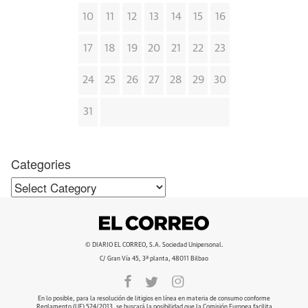
10
11
12
13
14
15
16
17
18
19
20
21
22
23
24
25
26
27
28
29
30
31
Categories
Categories
© DIARIO EL CORREO, S.A. Sociedad Unipersonal.
C/ Gran Vía 45, 3ª planta, 48011 Bilbao
En lo posible, para la resolución de litigios en línea en materia de consumo conforme
Reglamento (UE) 524/2013, se buscará la posibilidad que la Comisión Europea facilita