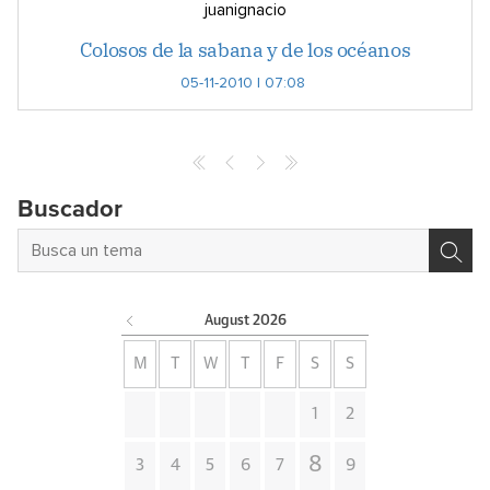
juanignacio
Colosos de la sabana y de los océanos
05-11-2010 | 07:08
Buscador
August
2026
M
T
W
T
F
S
S
1
2
8
3
4
5
6
7
9