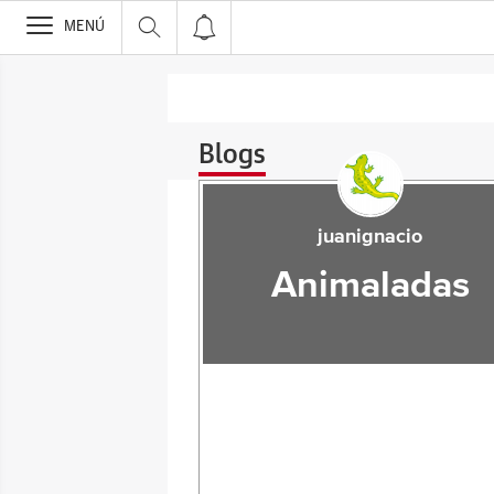
>
MENÚ
Blogs
juanignacio
Animaladas