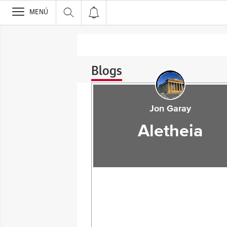
>
MENÚ
Blogs
Jon Garay
Aletheia