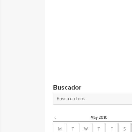
Buscador
May
2010
M
T
W
T
F
S