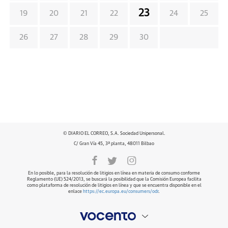
23
19
20
21
22
24
25
26
27
28
29
30
© DIARIO EL CORREO, S.A. Sociedad Unipersonal.
C/ Gran Vía 45, 3ª planta, 48011 Bilbao
En lo posible, para la resolución de litigios en línea en materia de consumo conforme
Reglamento (UE) 524/2013, se buscará la posibilidad que la Comisión Europea facilita
como plataforma de resolución de litigios en línea y que se encuentra disponible en el
enlace
https://ec.europa.eu/consumers/odr
.