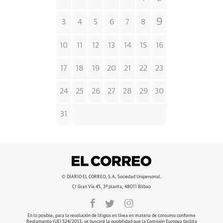
9
3
4
5
6
7
8
10
11
12
13
14
15
16
17
18
19
20
21
22
23
24
25
26
27
28
29
30
31
© DIARIO EL CORREO, S.A. Sociedad Unipersonal.
C/ Gran Vía 45, 3ª planta, 48011 Bilbao
En lo posible, para la resolución de litigios en línea en materia de consumo conforme
Reglamento (UE) 524/2013, se buscará la posibilidad que la Comisión Europea facilita