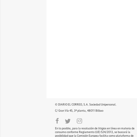
© DIARIO EL CORREO, S.A. Sociedad Unipersonal.
C/ Gran Vía 45, 3ª planta, 48011 Bilbao
En lo posible, para la resolución de litigios en línea en materia de
consumo conforme Reglamento (UE) 524/2013, se buscará la
posibilidad que la Comisión Europea facilita como plataforma de