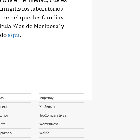
ingitis los laboratorios
o en el que dos familias
tula ‘Alas de Mariposa’ y
ndo
aquí
.
ias
Mujerhoy
onecta
XL Semanal
cahoy
TopComparativas
ante
WomenNow
partido
Welife