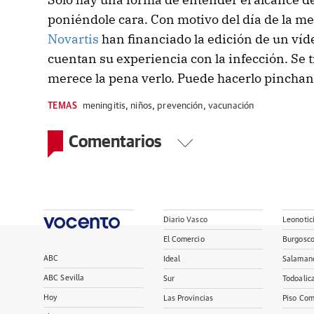
poniéndole cara. Con motivo del día de la men
Novartis
han financiado la edición de un víde
cuentan su experiencia con la infección. Se ti
merece la pena verlo. Puede hacerlo pincha
TEMAS
meningitis
,
niños
,
prevención
,
vacunación
Comentarios
Diario Vasco
Leonotic
El Comercio
Burgosc
ABC
Ideal
Salaman
ABC Sevilla
Sur
Todoalic
Hoy
Las Provincias
Piso Com