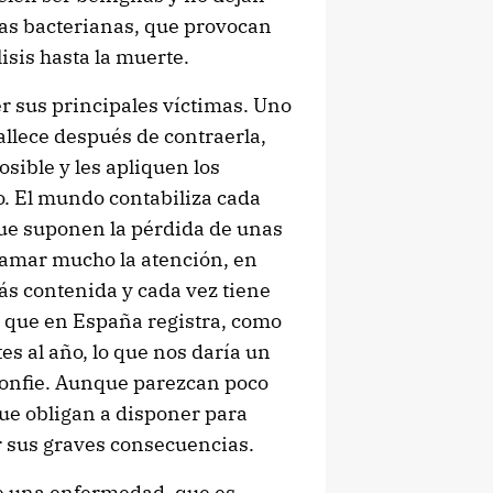
las bacterianas, que provocan
sis hasta la muerte.
r sus principales víctimas. Uno
llece después de contraerla,
sible y les apliquen los
. El mundo contabiliza cada
que suponen la pérdida de unas
amar mucho la atención, en
s contenida y cada vez tiene
n que en España registra, como
s al año, lo que nos daría un
confie. Aunque parezcan poco
que obligan a disponer para
or sus graves consecuencias.
de una enfermedad, que es