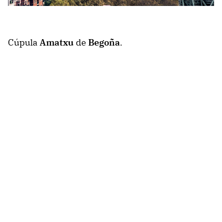
Cúpula
Amatxu
de
Begoña
.