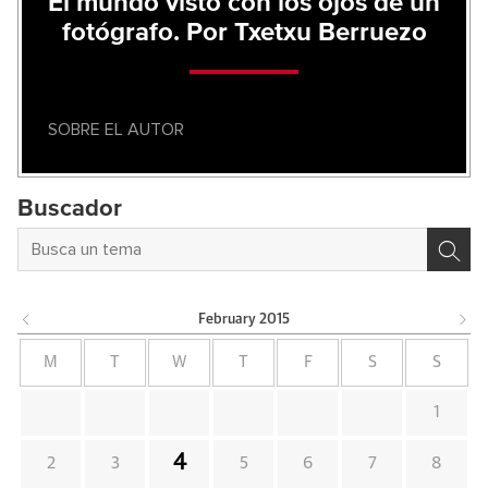
El mundo visto con los ojos de un
fotógrafo. Por Txetxu Berruezo
SOBRE EL AUTOR
Buscador
February
2015
M
T
W
T
F
S
S
1
4
2
3
5
6
7
8