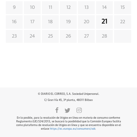
9
10
11
12
13
14
15
21
16
17
18
19
20
22
23
24
25
26
27
28
© DIARIO EL CORREO, S.A. Sociedad Unipersonal.
C/ Gran Vía 45, 3ª planta, 48011 Bilbao
En lo posible, para la resolución de litigios en línea en materia de consumo conforme
Reglamento (UE) 524/2013, se buscará la posibilidad que la Comisión Europea facilita
como plataforma de resolución de litigios en línea y que se encuentra disponible en el
enlace
https://ec.europa.eu/consumers/odr
.