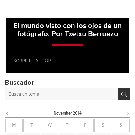
El mundo visto con los ojos de un
fotógrafo. Por Txetxu Berruezo
SOBRE EL AUTOR
Buscador
November
2014
M
T
W
T
F
S
S