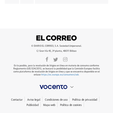
© DIARIO EL CORREO, S.A. Sociedad Unipersonal.
C/ Gran Vía 45, 3ª planta, 48011 Bilbao
En lo posible, para la resolución de litigios en línea en materia de consumo conforme
Reglamento (UE) 524/2013, se buscará la posibilidad que la Comisión Europea facilita
como plataforma de resolución de litigios en línea y que se encuentra disponible en el
enlace
https://ec.europa.eu/consumers/odr
.
Contactar
Aviso legal
Condiciones de uso
Política de privacidad
Publicidad
Mapa web
Política de cookies