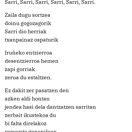
Sarri, Sarri, Sarri, Sarri, Sarri, Sarri.
Zaila dugu sortzea
doinu gogozagorik
Sarri dio herriak
txanpainaz ospaturik
Iruñeko entzierroa
desentzierroa hemen
zapi gorriak
zerua du estaltzen.
Ez dakit zer pasatzen den
azken aldi hontan
jendea hasi dela dantzatzen sarritan
zerbait ikustekoa du
bi falta direlakoz
recuento generalean