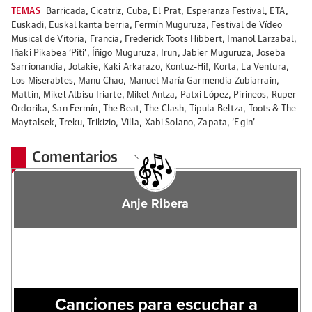
TEMAS
Barricada
,
Cicatriz
,
Cuba
,
El Prat
,
Esperanza Festival
,
ETA
,
Euskadi
,
Euskal kanta berria
,
Fermín Muguruza
,
Festival de Vídeo
Musical de Vitoria
,
Francia
,
Frederick Toots Hibbert
,
Imanol Larzabal
,
Iñaki Pikabea ‘Piti’
,
Íñigo Muguruza
,
Irun
,
Jabier Muguruza
,
Joseba
Sarrionandia
,
Jotakie
,
Kaki Arkarazo
,
Kontuz-Hi!
,
Korta
,
La Ventura
,
Los Miserables
,
Manu Chao
,
Manuel María Garmendia Zubiarrain
,
Mattin
,
Mikel Albisu Iriarte
,
Mikel Antza
,
Patxi López
,
Pirineos
,
Ruper
Ordorika
,
San Fermín
,
The Beat
,
The Clash
,
Tipula Beltza
,
Toots & The
Maytalsek
,
Treku
,
Trikizio
,
Villa
,
Xabi Solano
,
Zapata
,
‘Egin’
Comentarios
Anje Ribera
Canciones para escuchar a