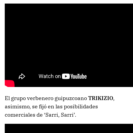
El grupo verbenero guipuzcoano
TRIKIZIO
,
asimismo, se fijó en las posibilidades
comerciales de ‘Sarri, Sarri’.