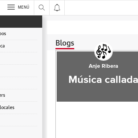
>
MENÚ
pos
Blogs
ca
Anje Ribera
Música callad
ers
locales
s