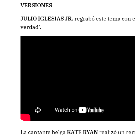
VERSIONES
JULIO IGLESIAS JR.
regrabó este tema con el
verdad’.
La cantante belga
KATE RYAN
realizó un re