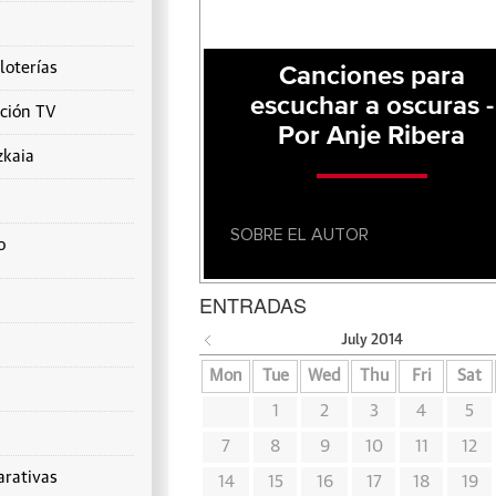
loterías
Canciones para
escuchar a oscuras -
ción TV
Por Anje Ribera
zkaia
SOBRE EL AUTOR
o
ENTRADAS
July
2014
Mon
Tue
Wed
Thu
Fri
Sat
1
2
3
4
5
7
8
9
10
11
12
rativas
14
15
16
17
18
19