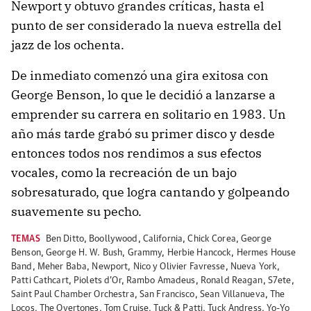
Newport y obtuvo grandes críticas, hasta el
punto de ser considerado la nueva estrella del
jazz de los ochenta.
De inmediato comenzó una gira exitosa con
George Benson, lo que le decidió a lanzarse a
emprender su carrera en solitario en 1983. Un
año más tarde grabó su primer disco y desde
entonces todos nos rendimos a sus efectos
vocales, como la recreación de un bajo
sobresaturado, que logra cantando y golpeando
suavemente su pecho.
TEMAS
Ben Ditto
,
Boollywood
,
California
,
Chick Corea
,
George
Benson
,
George H. W. Bush
,
Grammy
,
Herbie Hancock
,
Hermes House
Band
,
Meher Baba
,
Newport
,
Nico y Olivier Favresse
,
Nueva York
,
Patti Cathcart
,
Piolets d’Or
,
Rambo Amadeus
,
Ronald Reagan
,
S7ete
,
Saint Paul Chamber Orchestra
,
San Francisco
,
Sean Villanueva
,
The
Locos
,
The Overtones
,
Tom Cruise
,
Tuck & Patti
,
Tuck Andress
,
Yo-Yo