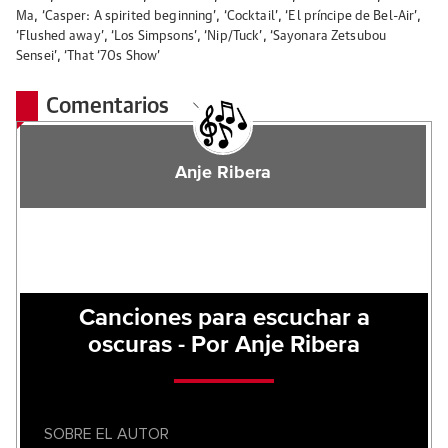
Ma
,
‘Casper: A spirited beginning’
,
‘Cocktail’
,
‘El príncipe de Bel-Air’
,
‘Flushed away’
,
‘Los Simpsons’
,
‘Nip/Tuck’
,
‘Sayonara Zetsubou
Sensei’
,
‘That ‘70s Show’
Comentarios
Anje Ribera
Canciones para escuchar a
oscuras - Por Anje Ribera
SOBRE EL AUTOR