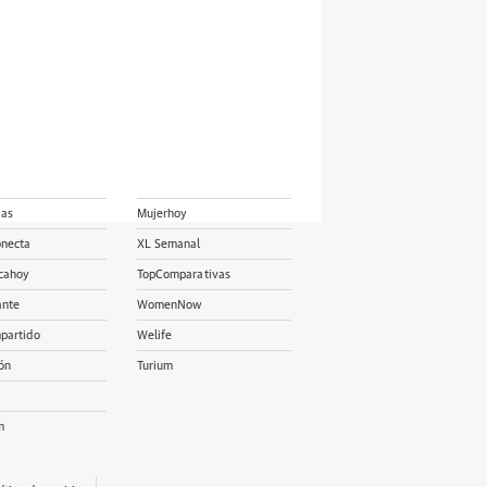
ias
Mujerhoy
onecta
XL Semanal
cahoy
TopComparativas
ante
WomenNow
partido
Welife
ón
Turium
m