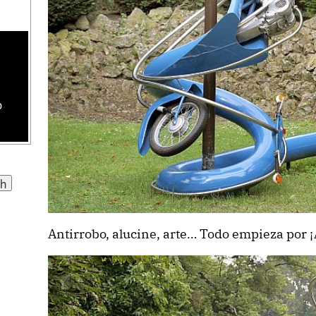
o
Antirrobo, alucine, arte… Todo empieza por ¡