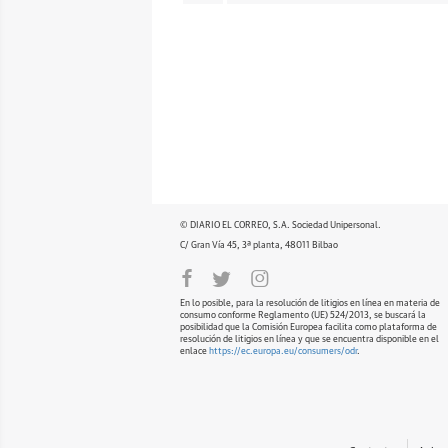
© DIARIO EL CORREO, S.A. Sociedad Unipersonal.
C/ Gran Vía 45, 3ª planta, 48011 Bilbao
En lo posible, para la resolución de litigios en línea en materia de
consumo conforme Reglamento (UE) 524/2013, se buscará la
posibilidad que la Comisión Europea facilita como plataforma de
resolución de litigios en línea y que se encuentra disponible en el
enlace
https://ec.europa.eu/consumers/odr
.