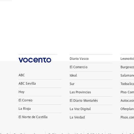
Diario Vasco
Leonotic
El Comercio
Burgosc
ABC
Ideal
Salaman
ABC Sevilla
Sur
Todoalic
Hoy
Las Provincias
Piso Com
El Correo
El Diario Montañés
Autocasi
La Rioja
La Voz Digital
Oferplan
El Norte de Castilla
La Verdad
Pisos.co