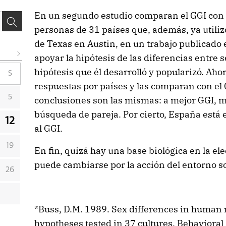
En un segundo estudio comparan el GGI con 
personas de 31 países que, además, ya utiliz
de Texas en Austin, en un trabajo publicado 
apoyar la hipótesis de las diferencias entre 
hipótesis que él desarrolló y popularizó. Aho
S
respuestas por países y las comparan con el 
5
conclusiones son las mismas: a mejor GGI, m
búsqueda de pareja. Por cierto, España está 
12
al GGI.
19
En fin, quizá hay una base biológica en la el
puede cambiarse por la acción del entorno soc
26
*Buss, D.M. 1989. Sex differences in human
hypotheses tested in 37 cultures. Behavioral