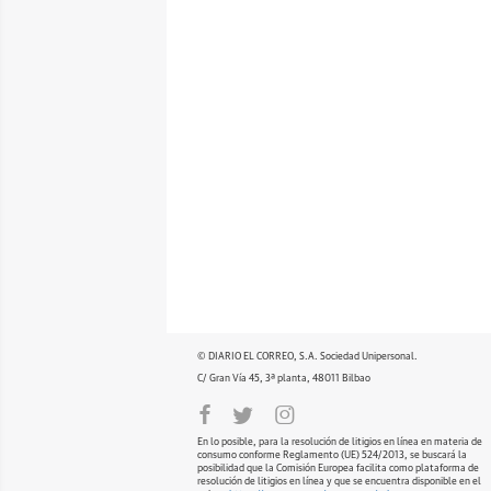
© DIARIO EL CORREO, S.A. Sociedad Unipersonal.
C/ Gran Vía 45, 3ª planta, 48011 Bilbao
En lo posible, para la resolución de litigios en línea en materia de
consumo conforme Reglamento (UE) 524/2013, se buscará la
posibilidad que la Comisión Europea facilita como plataforma de
resolución de litigios en línea y que se encuentra disponible en el