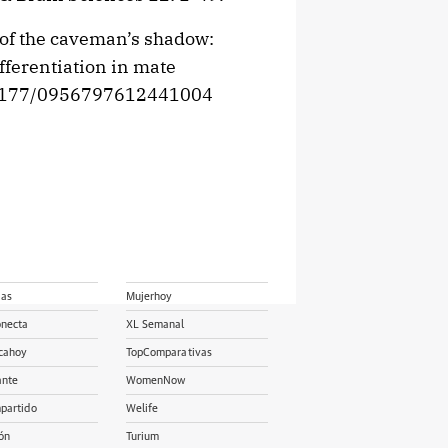
 of the caveman’s shadow:
fferentiation in mate
0.1177/0956797612441004
ias
Mujerhoy
onecta
XL Semanal
cahoy
TopComparativas
ante
WomenNow
partido
Welife
ón
Turium