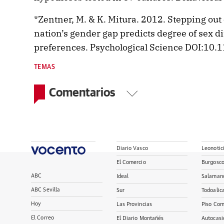
*Zentner, M. & K. Mitura. 2012. Stepping out
nation’s gender gap predicts degree of sex di
preferences. Psychological Science DOI:1
TEMAS
Comentarios
Diario Vasco
Leonotic
El Comercio
Burgosc
ABC
Ideal
Salaman
ABC Sevilla
Sur
Todoalic
Hoy
Las Provincias
Piso Com
El Correo
El Diario Montañés
Autocasi