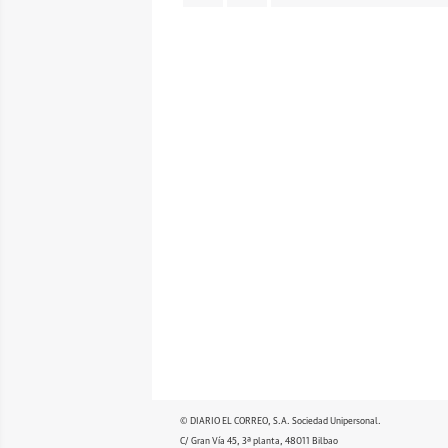
© DIARIO EL CORREO, S.A. Sociedad Unipersonal.
C/ Gran Vía 45, 3ª planta, 48011 Bilbao