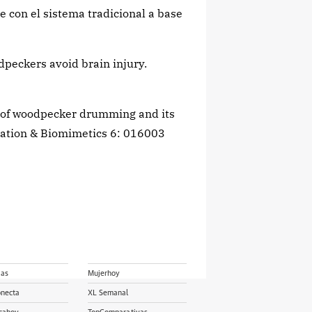
 con el sistema tradicional a base
peckers avoid brain injury.
is of woodpecker drumming and its
ration & Biomimetics 6: 016003
ias
Mujerhoy
onecta
XL Semanal