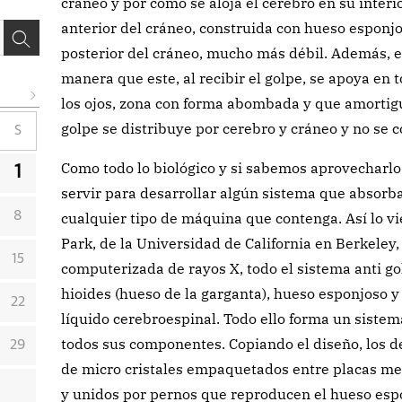
cráneo y por cómo se aloja el cerebro en su interio
anterior del cráneo, construida con hueso esponjos
posterior del cráneo, mucho más débil. Además, el
manera que este, al recibir el golpe, se apoya en 
los ojos, zona con forma abombada y que amortigua 
golpe se distribuye por cerebro y cráneo y no se 
S
Como todo lo biológico y si sabemos aprovecharlo
1
servir para desarrollar algún sistema que absorba
8
cualquier tipo de máquina que contenga. Así lo 
Park, de la Universidad de California en Berkeley,
15
computerizada de rayos X, todo el sistema anti gol
hioides (hueso de la garganta), hueso esponjoso 
22
líquido cerebroespinal. Todo ello forma un sistem
todos sus componentes. Copiando el diseño, los 
29
de micro cristales empaquetados entre placas metá
y unidos por pernos que reproducen el hueso espo