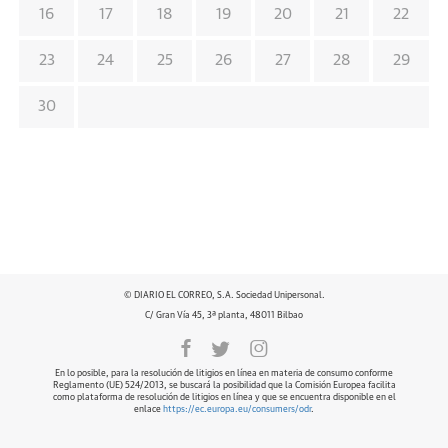
16
17
18
19
20
21
22
23
24
25
26
27
28
29
30
© DIARIO EL CORREO, S.A. Sociedad Unipersonal.
C/ Gran Vía 45, 3ª planta, 48011 Bilbao
En lo posible, para la resolución de litigios en línea en materia de consumo conforme
Reglamento (UE) 524/2013, se buscará la posibilidad que la Comisión Europea facilita
como plataforma de resolución de litigios en línea y que se encuentra disponible en el
enlace
https://ec.europa.eu/consumers/odr
.