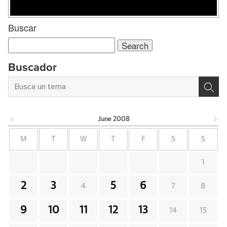
Buscar
Search
for:
Buscador
June
2008
M
T
W
T
F
S
S
1
2
3
5
6
4
7
8
9
10
11
12
13
14
15