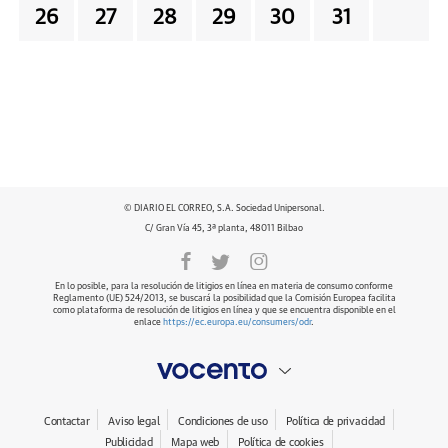
26
27
28
29
30
31
© DIARIO EL CORREO, S.A. Sociedad Unipersonal.
C/ Gran Vía 45, 3ª planta, 48011 Bilbao
En lo posible, para la resolución de litigios en línea en materia de consumo conforme
Reglamento (UE) 524/2013, se buscará la posibilidad que la Comisión Europea facilita
como plataforma de resolución de litigios en línea y que se encuentra disponible en el
enlace
https://ec.europa.eu/consumers/odr
.
Contactar
Aviso legal
Condiciones de uso
Política de privacidad
Publicidad
Mapa web
Política de cookies