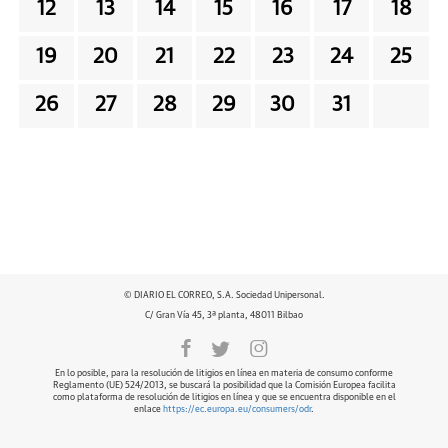
12
13
14
15
16
17
18
19
20
21
22
23
24
25
26
27
28
29
30
31
© DIARIO EL CORREO, S.A. Sociedad Unipersonal.
C/ Gran Vía 45, 3ª planta, 48011 Bilbao
En lo posible, para la resolución de litigios en línea en materia de consumo conforme
Reglamento (UE) 524/2013, se buscará la posibilidad que la Comisión Europea facilita
como plataforma de resolución de litigios en línea y que se encuentra disponible en el
enlace
https://ec.europa.eu/consumers/odr
.