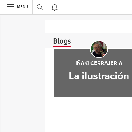
>
MENÚ
Blogs
IÑAKI CERRAJERIA
La ilustración