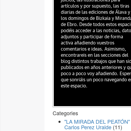
juicios, las ilustraciones para
artículos y por supuesto, las tiras
diarias de las ediciones de Álava y
los domingos de Bizkaia y Mirand
de Ebro. Desde todos estos espac
podéis acceder a las noticias, dat
adjuntos y participar de forma
activa añadiendo vuestros
comentarios e ideas. Asimismo,
encontrareis en las secciones del
blog distintos trabajos que han si
publicados en años anteriores y q
poco a poco voy añadiendo. Espe
que sonriáis un poco navegando e
este espacio.
Categories
"LA MIRADA DEL PEATÓN" 
Carlos Perez Uralde
(11)