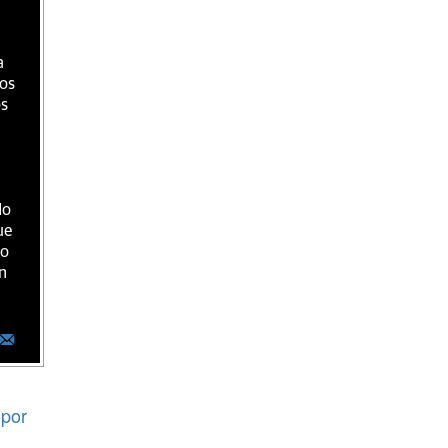
a
ios
os
do
ue
ro
n
por