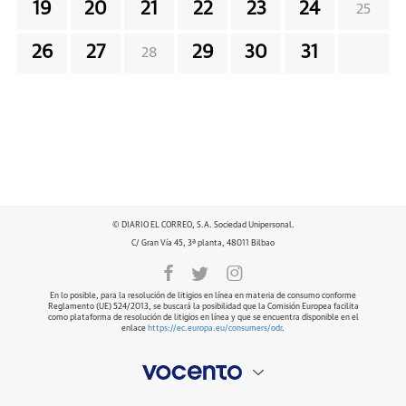
19
20
21
22
23
24
25
26
27
29
30
31
28
© DIARIO EL CORREO, S.A. Sociedad Unipersonal.
C/ Gran Vía 45, 3ª planta, 48011 Bilbao
En lo posible, para la resolución de litigios en línea en materia de consumo conforme
Reglamento (UE) 524/2013, se buscará la posibilidad que la Comisión Europea facilita
como plataforma de resolución de litigios en línea y que se encuentra disponible en el
enlace
https://ec.europa.eu/consumers/odr
.