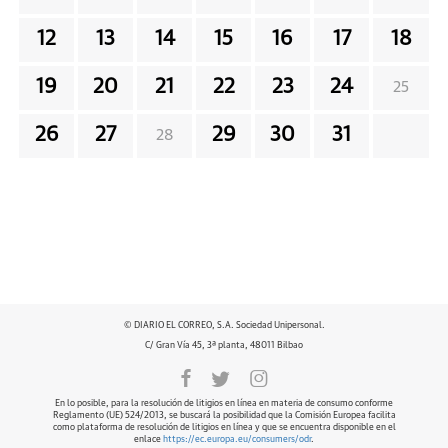
12
13
14
15
16
17
18
19
20
21
22
23
24
25
26
27
29
30
31
28
© DIARIO EL CORREO, S.A. Sociedad Unipersonal.
C/ Gran Vía 45, 3ª planta, 48011 Bilbao
En lo posible, para la resolución de litigios en línea en materia de consumo conforme
Reglamento (UE) 524/2013, se buscará la posibilidad que la Comisión Europea facilita
como plataforma de resolución de litigios en línea y que se encuentra disponible en el
enlace
https://ec.europa.eu/consumers/odr
.