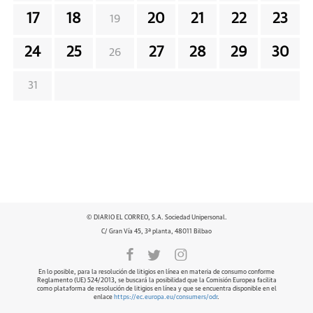
17
18
20
21
22
23
19
24
25
27
28
29
30
26
31
© DIARIO EL CORREO, S.A. Sociedad Unipersonal.
C/ Gran Vía 45, 3ª planta, 48011 Bilbao
En lo posible, para la resolución de litigios en línea en materia de consumo conforme
Reglamento (UE) 524/2013, se buscará la posibilidad que la Comisión Europea facilita
como plataforma de resolución de litigios en línea y que se encuentra disponible en el
enlace
https://ec.europa.eu/consumers/odr
.