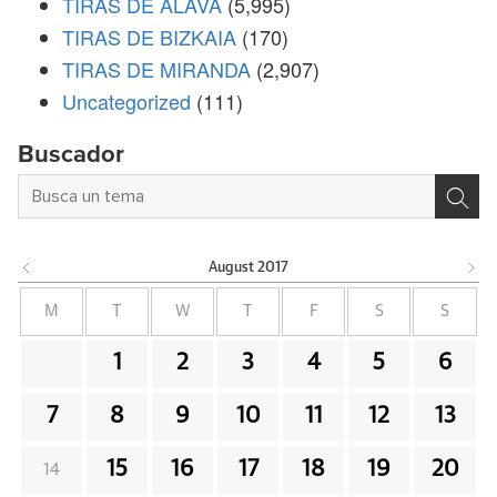
TIRAS DE ÁLAVA
(5,995)
TIRAS DE BIZKAIA
(170)
TIRAS DE MIRANDA
(2,907)
Uncategorized
(111)
Buscador
August
2017
M
T
W
T
F
S
S
1
2
3
4
5
6
7
8
9
10
11
12
13
15
16
17
18
19
20
14