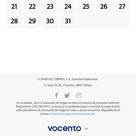
21
22
23
24
25
26
27
28
29
30
31
© DIARIO EL CORREO, S.A. Sociedad Unipersonal.
C/ Gran Vía 45, 3ª planta, 48011 Bilbao
En lo posible, para la resolución de litigios en línea en materia de consumo conforme
Reglamento (UE) 524/2013, se buscará la posibilidad que la Comisión Europea facilita
como plataforma de resolución de litigios en línea y que se encuentra disponible en el
enlace
https://ec.europa.eu/consumers/odr
.