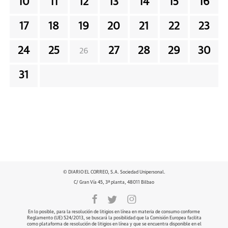
10
11
12
13
14
15
16
17
18
19
20
21
22
23
24
25
27
28
29
30
26
31
© DIARIO EL CORREO, S.A. Sociedad Unipersonal.
C/ Gran Vía 45, 3ª planta, 48011 Bilbao
En lo posible, para la resolución de litigios en línea en materia de consumo conforme
Reglamento (UE) 524/2013, se buscará la posibilidad que la Comisión Europea facilita
como plataforma de resolución de litigios en línea y que se encuentra disponible en el