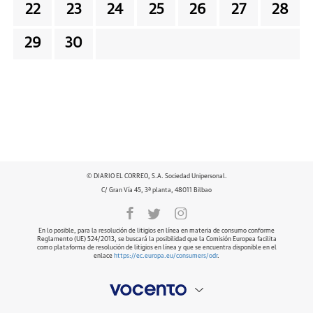
22
23
24
25
26
27
28
29
30
© DIARIO EL CORREO, S.A. Sociedad Unipersonal.
C/ Gran Vía 45, 3ª planta, 48011 Bilbao
En lo posible, para la resolución de litigios en línea en materia de consumo conforme
Reglamento (UE) 524/2013, se buscará la posibilidad que la Comisión Europea facilita
como plataforma de resolución de litigios en línea y que se encuentra disponible en el
enlace
https://ec.europa.eu/consumers/odr
.