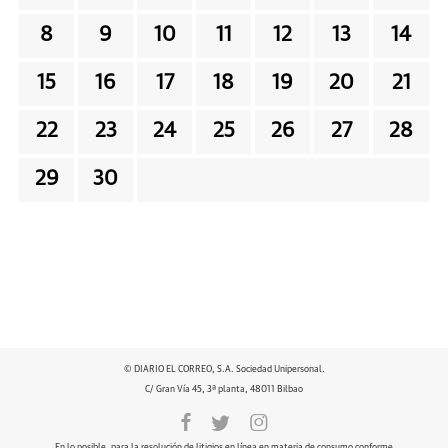
8
9
10
11
12
13
14
15
16
17
18
19
20
21
22
23
24
25
26
27
28
29
30
© DIARIO EL CORREO, S.A. Sociedad Unipersonal.
C/ Gran Vía 45, 3ª planta, 48011 Bilbao
En lo posible, para la resolución de litigios en línea en materia de consumo conforme