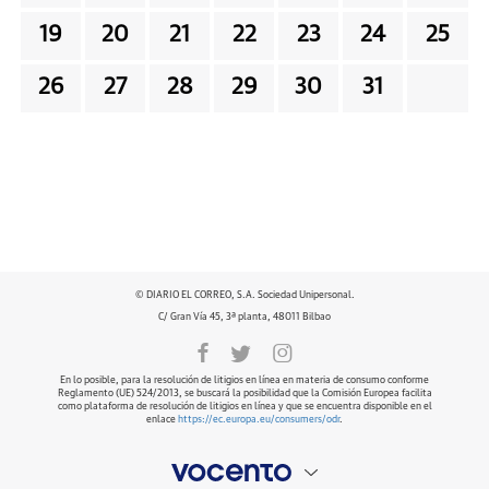
19
20
21
22
23
24
25
26
27
28
29
30
31
© DIARIO EL CORREO, S.A. Sociedad Unipersonal.
C/ Gran Vía 45, 3ª planta, 48011 Bilbao
En lo posible, para la resolución de litigios en línea en materia de consumo conforme
Reglamento (UE) 524/2013, se buscará la posibilidad que la Comisión Europea facilita
como plataforma de resolución de litigios en línea y que se encuentra disponible en el
enlace
https://ec.europa.eu/consumers/odr
.