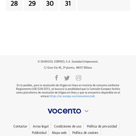
28
29
30
31
© DIARIO EL CORREO, S.A. Sociedad Unipersonal.
C/ Gran Vía 45, 3ª planta, 48011 Bilbao
En lo posible, para la resolución de litigios en línea en materia de consumo conforme
Reglamento (UE) 524/2013, se buscará la posibilidad que la Comisión Europea facilita
como plataforma de resolución de litigios en línea y que se encuentra disponible en el
enlace
https://ec.europa.eu/consumers/odr
.
Contactar
Aviso legal
Condiciones de uso
Política de privacidad
Publicidad
Mapa web
Política de cookies