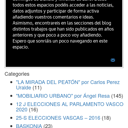
todos estos espacios podéis acceder a las noticias,
datos adjuntos y participar de forma activa
añadiendo vuestros comentarios e ideas.
Asimismo, encontrareis en las secciones del blog
distintos trabajos que han sido publicados en años
anteriores y que poco a poco voy añadiendo.
Espero que sonriáis un poco navegando en este
espacio.
Categories
"LA MIRADA DEL PEATÓN" por Carlos Perez
Uralde
(11)
"MOBILIARIO URBANO" por Ángel Resa
(145)
12 J ELECCIONES AL PARLAMENTO VASCO
2020
(16)
25-S ELECCIONES VASCAS – 2016
(18)
BASKONIA
(23)