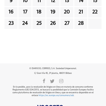
9
10
11
12
13
14
15
16
17
18
19
20
21
22
23
24
25
26
27
28
© DIARIO EL CORREO, S.A. Sociedad Unipersonal.
C/ Gran Vía 45, 3ª planta, 48011 Bilbao
En lo posible, para la resolución de litigios en línea en materia de consumo conforme
Reglamento (UE) 524/2013, se buscará la posibilidad que la Comisión Europea facilita
como plataforma de resolución de litigios en línea y que se encuentra disponible en el
enlace
https://ec.europa.eu/consumers/odr
.