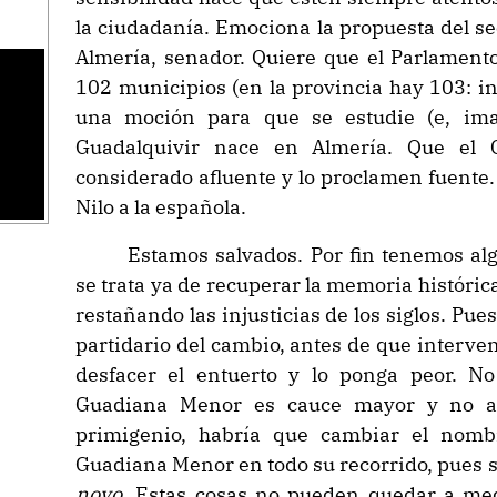
la ciudadanía. Emociona la propuesta del se
Almería, senador. Quiere que el Parlamento
102 municipios (en la provincia hay 103: i
una moción para que se estudie (e, ima
Guadalquivir nace en Almería. Que el
considerado afluente y lo proclamen fuente.
Nilo a la española.
Estamos salvados. Por fin tenemos alg
se trata ya de recuperar la memoria histórica
restañando las injusticias de los siglos. Pu
partidario del cambio, antes de que interven
desfacer el entuerto y lo ponga peor. No
Guadiana Menor es cauce mayor y no aflu
primigenio, habría que cambiar el nombr
Guadiana Menor en todo su recorrido, pues s
novo
. Estas cosas no pueden quedar a med