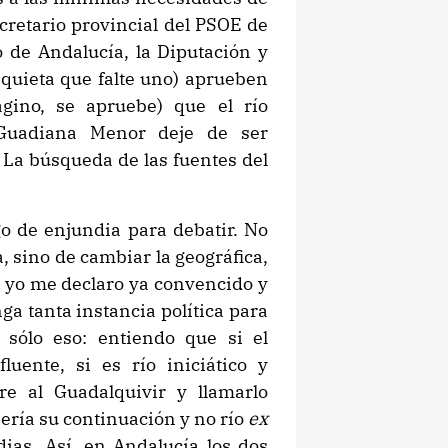
cretario provincial del PSOE de
 de Andalucía, la Diputación y
nquieta que falte uno) aprueben
gino, se apruebe) que el río
 Guadiana Menor deje de ser
 La búsqueda de las fuentes del
o de enjundia para debatir. No
, sino de cambiar la geográfica,
es yo me declaro ya convencido y
ga tanta instancia política para
 sólo eso: entiendo que si el
ente, si es río iniciático y
e al Guadalquivir y llamarlo
ería su continuación y no río
ex
ias. Así, en Andalucía los dos