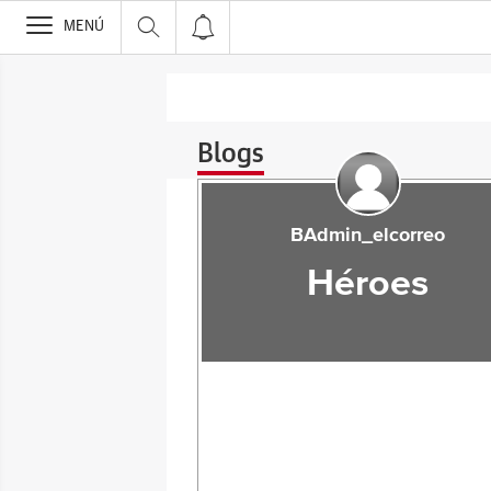
>
MENÚ
Blogs
BAdmin_elcorreo
Héroes