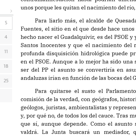
unos porque les quitan el nacimiento del río, 
Para liarlo más, el alcalde de Quesad
S
Fuentes, el sitio en el que desde hace unos
hecho nacer el Guadalquivir, es del PSOE y 
4
Santos Inocentes y que el nacimiento del rí
11
profunda disquisición hidrológica puede pr
en el PSOE. Aunque a lo mejor ha sido una su
18
ser del PP el asunto se convertiría en asu
andaluzas irían en función de las bocas del 
25
Para quitarse el susto el Parlament
comisión de la verdad, con geógrafos, histor
geólogos, juristas, ambientalistas y represe
y, por qué no, de todos los del cauce. Tras 
que sí, aunque depende. Como el asunto se
valdrá. La Junta buscará un mediador, 