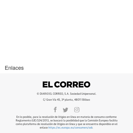
Enlaces
© DIARIO EL CORREO, S.A. Sociedad Unipersonal.
C/ Gran Vía 45, 3ª planta, 48011 Bilbao
En lo posible, para la resolución de litigios en línea en materia de consumo conforme
Reglamento (UE) 524/2013, se buscará la posibilidad que la Comisión Europea facilita
como plataforma de resolución de litigios en línea y que se encuentra disponible en el
enlace
https://ec.europa.eu/consumers/odr
.