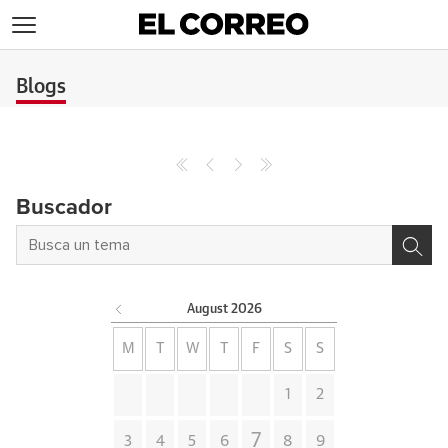
>
Blogs
Archives
Buscador
August
2026
M
T
W
T
F
S
S
1
2
7
3
4
5
6
8
9