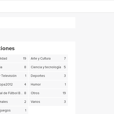
ciones
lidad
19
Arte y Cultura
7
ia
8
Ciencia y tecnología
5
y Televisión
1
Deportes
3
copa2012
4
Humor
1
Mundial de Fútbol Brasil 2014
8
Otros
19
nales
2
Varios
3
juegos
1