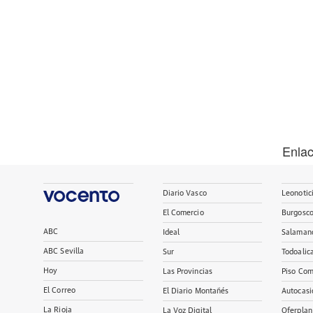
Enla
Diario Vasco
Leonotic
El Comercio
Burgosc
ABC
Ideal
Salaman
ABC Sevilla
Sur
Todoalic
Hoy
Las Provincias
Piso Com
El Correo
El Diario Montañés
Autocasi
La Rioja
La Voz Digital
Oferplan