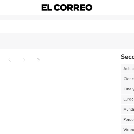
Sec
Actua
Cienc
Cine 
Euro
Perso
Video