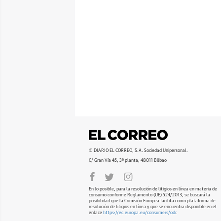
© DIARIO EL CORREO, S.A. Sociedad Unipersonal.
C/ Gran Vía 45, 3ª planta, 48011 Bilbao
En lo posible, para la resolución de litigios en línea en materia de
consumo conforme Reglamento (UE) 524/2013, se buscará la
posibilidad que la Comisión Europea facilita como plataforma de
resolución de litigios en línea y que se encuentra disponible en el
enlace
https://ec.europa.eu/consumers/odr
.