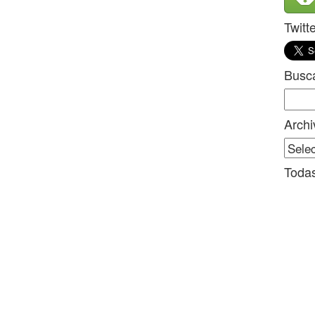
Twitt
Busc
Sear
for:
Archi
Archi
Todas