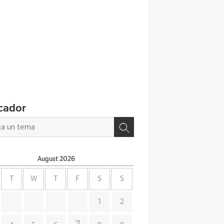
cador
August
2026
T
W
T
F
S
S
1
2