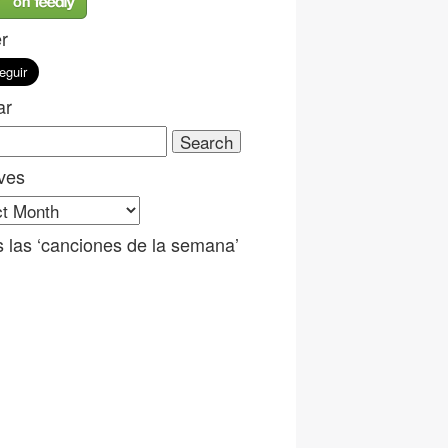
er
ar
ch
ves
ves
 las ‘canciones de la semana’