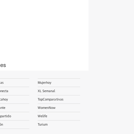
ces
ias
Mujerhoy
onecta
XL Semanal
cahoy
TopComparativas
ante
WomenNow
partido
Welife
ón
Turium