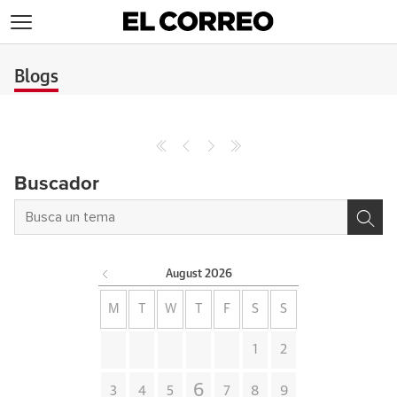
>
Blogs
Archives
Buscador
August
2026
M
T
W
T
F
S
S
1
2
6
3
4
5
7
8
9