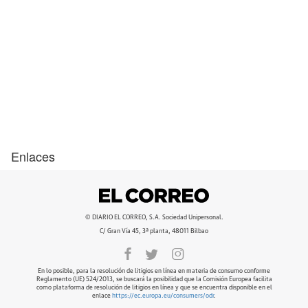
Enlaces
© DIARIO EL CORREO, S.A. Sociedad Unipersonal.
C/ Gran Vía 45, 3ª planta, 48011 Bilbao
En lo posible, para la resolución de litigios en línea en materia de consumo conforme
Reglamento (UE) 524/2013, se buscará la posibilidad que la Comisión Europea facilita
como plataforma de resolución de litigios en línea y que se encuentra disponible en el
enlace
https://ec.europa.eu/consumers/odr
.