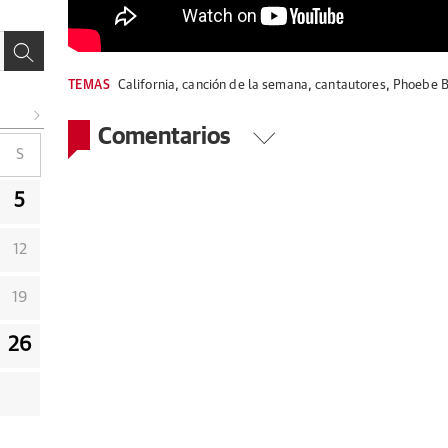
TEMAS
California
,
canción de la semana
,
cantautores
,
Phoebe B
Comentarios
S
5
12
19
26