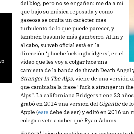
del blog, pero no se engañen: me da a mí
que bajo su música reposada y como
gaseosa se oculta un carácter más
turbulento de lo que puede parecer, y
también bastante más gamberro. Al fin y
al cabo, su web oficial está en la
dirección ‘phoebefuckingbridgers’, en el
vídeo que les voy a colgar luce una
vo
camiseta de la banda de thrash Death Angel y 
Stranger In The Alps
, viene de una versión 
que cambiaba la frase “fuck a stranger in the 
Alps”. La californiana Bridgers tiene 23 años
grabó en 2014 una versión del
Gigantic
de lo
Apple (
este
debe de ser) y editó en 2016 un m
colega o vete a saber qué Ryan Adams.
Funeral
, lejos de metáforas, va justamente 