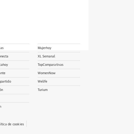
ias
Mujerhoy
onecta
XL Semanal
cahoy
TopComparativas
ante
WomenNow
partido
Welife
ón
Turium
m
lítica de cookies