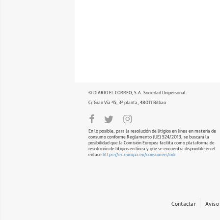
© DIARIO EL CORREO, S.A. Sociedad Unipersonal.
C/ Gran Vía 45, 3ª planta, 48011 Bilbao
En lo posible, para la resolución de litigios en línea en materia de
consumo conforme Reglamento (UE) 524/2013, se buscará la
posibilidad que la Comisión Europea facilita como plataforma de
resolución de litigios en línea y que se encuentra disponible en el
enlace
https://ec.europa.eu/consumers/odr
.
Contactar
Aviso