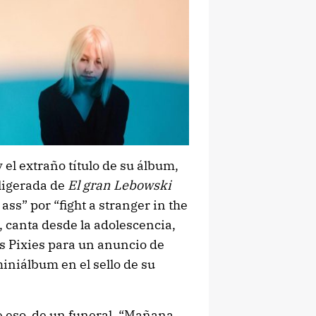
el extraño título de su álbum,
aligerada de
El gran Lebowski
ass” por “fight a stranger in the
, canta desde la adolescencia,
s Pixies para un anuncio de
iniálbum en el sello de su
de eso, de un funeral. “Mañana