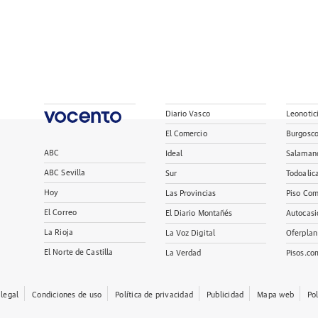
Diario Vasco
Leonotic
El Comercio
Burgosc
ABC
Ideal
Salaman
ABC Sevilla
Sur
Todoalic
Hoy
Las Provincias
Piso Com
El Correo
El Diario Montañés
Autocasi
La Rioja
La Voz Digital
Oferplan
El Norte de Castilla
La Verdad
Pisos.co
 legal
Condiciones de uso
Política de privacidad
Publicidad
Mapa web
Po