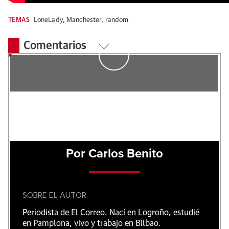
TEMAS
LoneLady
,
Manchester
,
random
Comentarios
Por Carlos Benito
SOBRE EL AUTOR
Periodista de El Correo. Nací en Logroño, estudié
en Pamplona, vivo y trabajo en Bilbao.