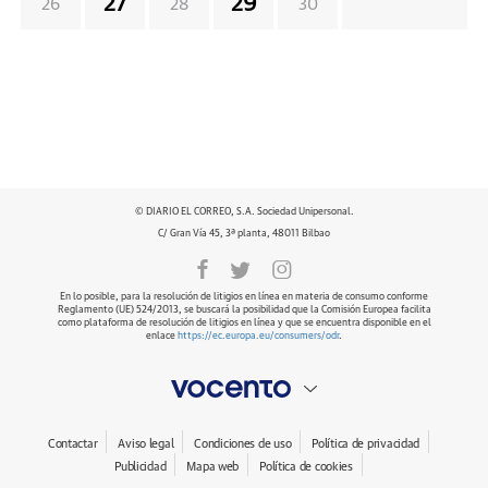
27
29
26
28
30
© DIARIO EL CORREO, S.A. Sociedad Unipersonal.
C/ Gran Vía 45, 3ª planta, 48011 Bilbao
En lo posible, para la resolución de litigios en línea en materia de consumo conforme
Reglamento (UE) 524/2013, se buscará la posibilidad que la Comisión Europea facilita
como plataforma de resolución de litigios en línea y que se encuentra disponible en el
enlace
https://ec.europa.eu/consumers/odr
.
Contactar
Aviso legal
Condiciones de uso
Política de privacidad
Publicidad
Mapa web
Política de cookies