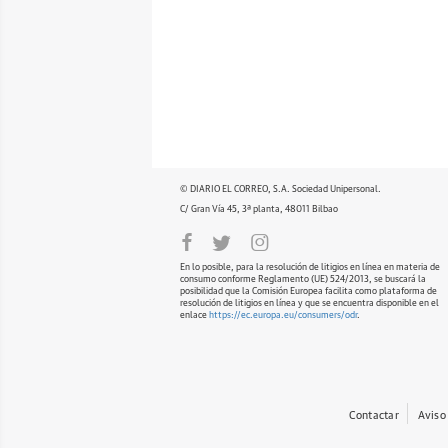
© DIARIO EL CORREO, S.A. Sociedad Unipersonal.
C/ Gran Vía 45, 3ª planta, 48011 Bilbao
En lo posible, para la resolución de litigios en línea en materia de
consumo conforme Reglamento (UE) 524/2013, se buscará la
posibilidad que la Comisión Europea facilita como plataforma de
resolución de litigios en línea y que se encuentra disponible en el
enlace
https://ec.europa.eu/consumers/odr
.
Contactar
Aviso