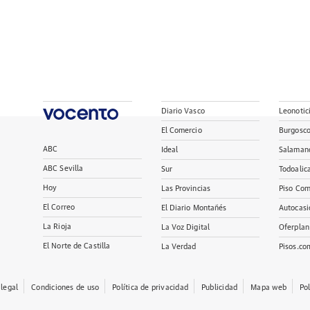
Diario Vasco
Leonotic
El Comercio
Burgosc
ABC
Ideal
Salaman
ABC Sevilla
Sur
Todoalic
Hoy
Las Provincias
Piso Com
El Correo
El Diario Montañés
Autocasi
La Rioja
La Voz Digital
Oferplan
El Norte de Castilla
La Verdad
Pisos.co
 legal
Condiciones de uso
Política de privacidad
Publicidad
Mapa web
Po