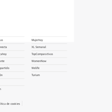
ias
Mujerhoy
onecta
XL Semanal
cahoy
TopComparativas
ante
WomenNow
partido
Welife
ón
Turium
m
lítica de cookies