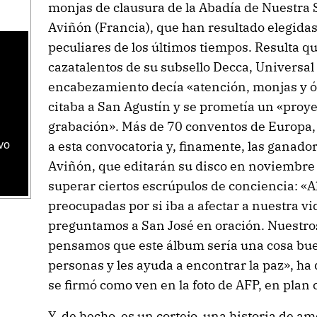
monjas de clausura de la Abadía de Nuestra 
Aviñón (Francia), que han resultado elegidas
peculiares de los últimos tiempos. Resulta qu
cazatalentos de su subsello Decca, Universa
encabezamiento decía «atención, monjas y ór
citaba a San Agustín y se prometía un «proy
grabación». Más de 70 conventos de Europa,
a esta convocatoria y, finamente, las ganado
vo
Aviñón, que editarán su disco en noviembre
superar ciertos escrúpulos de conciencia: «
preocupadas por si iba a afectar a nuestra vi
preguntamos a San José en oración. Nuestro
pensamos que este álbum sería una cosa buena
personas y les ayuda a encontrar la paz», ha 
se firmó como ven en la foto de AFP, en plan co
Y, de hecho, es un cortejo, una historia de a